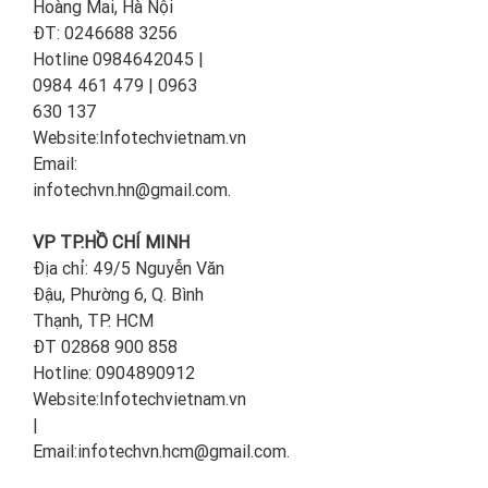
Hoàng Mai, Hà Nội
ĐT: 0246688 3256
Hotline 0984642045 |
0984 461 479 | 0963
630 137
Website:Infotechvietnam.vn
Email:
infotechvn.hn@gmail.com.
VP TP.HỒ CHÍ MINH
Địa chỉ: 49/5 Nguyễn Văn
Đậu, Phường 6, Q. Bình
Thạnh, TP. HCM
ĐT 02868 900 858
Hotline: 0904890912
Website:Infotechvietnam.vn
|
Email:infotechvn.hcm@gmail.com.