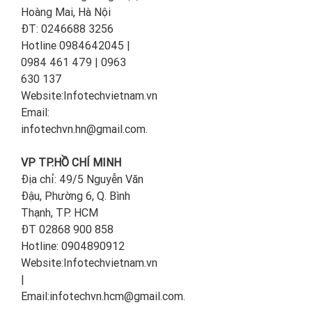
Hoàng Mai, Hà Nội
ĐT: 0246688 3256
Hotline 0984642045 |
0984 461 479 | 0963
630 137
Website:Infotechvietnam.vn
Email:
infotechvn.hn@gmail.com.
VP TP.HỒ CHÍ MINH
Địa chỉ: 49/5 Nguyễn Văn
Đậu, Phường 6, Q. Bình
Thạnh, TP. HCM
ĐT 02868 900 858
Hotline: 0904890912
Website:Infotechvietnam.vn
|
Email:infotechvn.hcm@gmail.com.